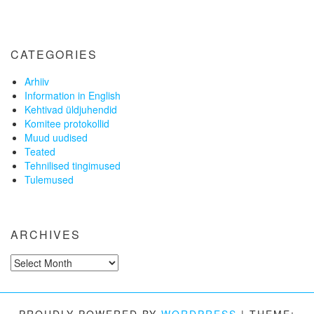
CATEGORIES
Arhiiv
Information in English
Kehtivad üldjuhendid
Komitee protokollid
Muud uudised
Teated
Tehnilised tingimused
Tulemused
ARCHIVES
Archives
PROUDLY POWERED BY
WORDPRESS
|
THEME: