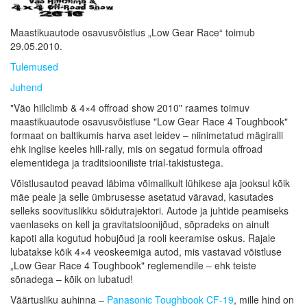
Maastikuautode osavusvõistlus „Low Gear Race“ toimub
29.05.2010.
Tulemused
Juhend
"Väo hillclimb & 4×4 offroad show 2010" raames toimuv
maastikuautode osavusvõistluse "Low Gear Race 4 Toughbook"
formaat on baltikumis harva aset leidev – niinimetatud mägiralli
ehk inglise keeles hill-rally, mis on segatud formula offroad
elementidega ja traditsiooniliste trial-takistustega.
Võistlusautod peavad läbima võimalikult lühikese aja jooksul kõik
mäe peale ja selle ümbrusesse asetatud väravad, kasutades
selleks soovituslikku sõidutrajektori. Autode ja juhtide peamiseks
vaenlaseks on kell ja gravitatsioonijõud, sõpradeks on ainult
kapoti alla kogutud hobujõud ja rooli keeramise oskus. Rajale
lubatakse kõik 4×4 veoskeemiga autod, mis vastavad võistluse
„Low Gear Race 4 Toughbook" reglemendile – ehk teiste
sõnadega – kõik on lubatud!
Väärtusliku auhinna –
Panasonic Toughbook CF-19
, mille hind on