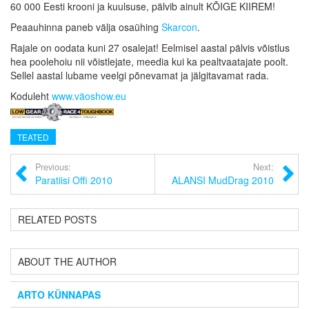
60 000 Eesti krooni ja kuulsuse, pälvib ainult KÕIGE KIIREM!
Peaauhinna paneb välja osaühing
Skarcon
.
Rajale on oodata kuni 27 osalejat! Eelmisel aastal pälvis võistlus
hea poolehoiu nii võistlejate, meedia kui ka pealtvaatajate poolt.
Sellel aastal lubame veelgi põnevamat ja jälgitavamat rada.
Koduleht
www.väoshow.eu
TEATED
Previous:
Next:
Paratiisi Offi 2010
ALANSI MudDrag 2010
RELATED POSTS
ABOUT THE AUTHOR
ARTO KÜNNAPAS