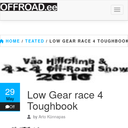
Skip
to
Toggl
the
naviga
content
HOME
/
TEATED
/ LOW GEAR RACE 4 TOUGHBOO
29
Low Gear race 4
May
Toughbook
Off
by
Arto Künnapas