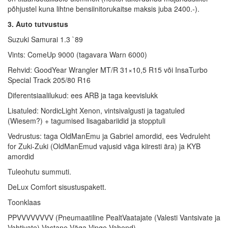
põhjustel kuna lihtne bensiinitorukaitse maksis juba 2400.-).
3. Auto tutvustus
Suzuki Samurai 1.3 `89
Vints: ComeUp 9000 (tagavara Warn 6000)
Rehvid: GoodYear Wrangler MT/R 31×10,5 R15 või InsaTurbo
Special Track 205/80 R16
Diferentsiaalilukud: ees ARB ja taga keevislukk
Lisatuled: NordicLight Xenon, vintsivalgusti ja tagatuled
(Wiesem?) + tagumised lisagabariidid ja stopptuli
Vedrustus: taga OldManEmu ja Gabriel amordid, ees Vedruleht
for Zuki-Zuki (OldManEmud vajusid väga kiiresti ära) ja KYB
amordid
Tuleohutu summuti.
DeLux Comfort sisustuspakett.
Toonklaas
PPVVVVVVVV (Pneumaatiline PealtVaatajate (Valesti Vantsivate ja
Vahtivate) Vastane Väga Vinge Vahend)