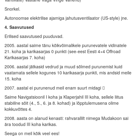
Snorkel.
Autonoomse elektrilise ajamiga jahutusventilaator (US-style) jne.
4. Saavutused
Erilised saavutused puuduvad.
2005. aastal saime tänu kõikvõimalikele purunevatele vidinatele
21. koha ja karikasarjas 0 punkti (see-eest Eesti 4×4 Offroad
Karikasarjas 7. koha)
2006. aastal jätkasid vedrud ja muud sõlmed purunemist kuid
vaatamata sellele kogunes 10 karikasarja punkti, mis andsid meile
15. koha
2007. aastal ei purunenud meil enam suurt midagi 
Saime Navigatsioonil I koha ja Klaperjahil III koha, sellele liitus
stabiilne sõit (4., 5., 6. ja 8. kohad) ja lõpptulemusena olime
kokkuvõttes 4.
2008. aasta on alanud kenasti: rahvarallilt nimega Mudakoon sai
ära toodud III koha karikas.
Seega on meil kõik veel ees!