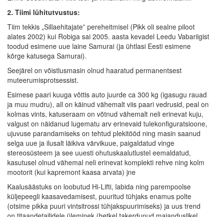
2. Tiimi lühitutvustus:
Tiim tekkis „Sillaehitajate” pereheitmisel (Pikk oli sealne piloot
alates 2002) kui Robiga sai 2005. aasta kevadel Leedu Vabariigist
toodud esimene uue laine Samurai (ja ühtlasi Eesti esimene
kõrge katusega Samurai).
Seejärel on võistlusmasin olnud haaratud permanentsest
muteerumisprotsessist.
Esimese paari kuuga võttis auto juurde ca 300 kg (igasugu rauad
ja muu mudru), all on käinud vähemalt viis paari vedrusid, peal on
kolmas vints, katuseraam on võtnud vähemalt neli erinevat kuju,
valgust on näidanud lugematu arv erinevaid tulekonfiguratsioone,
ujuvuse parandamiseks on tehtud plekitööd ning masin saanud
selga uue ja ilusalt läikiva värvikuue, paigaldatud vinge
stereosüsteem ja see uuesti ohutuskaalutlustel eemaldatud,
kasutusel olnud vähemal neli erinevat komplekti rehve ning kolm
mootorit (kui kapremont kaasa arvata) jne
Kaalusäästuks on loobutud Hi-Lifti, labida ning parempoolse
küljepeegli kaasavedamisest, puuritud tühjaks enamus polte
(otsime pikka puuri vintsitrossi tühjakspuurimiseks) ja uus trend
on titaandetailidele üleminek (hetkel takerdunud majanduslikel