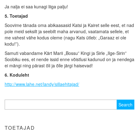
Ja nalja ei saa kunagi liiga palju!
5. Toetajad
Soovime tänada oma abikaasasid Katsi ja Kairet selle eest, et nad
pole meid seksilt ja seebilt maha arvanud, vaatamata sellele, et
me vahest vähe kodus oleme (nagu Kats ütleb: „Garaaz ei ole
kodu!”).
Samuti vabandame Kärt Marii „Bossu” Kingi ja Sirle „Ilge-Sirin”
Soobiku ees, et nende issid enne võistlusi kadunud on ja nendega
ei mängi ning pärast õli ja õlle järgi haisevad!
6. Koduleht
http://www.lahe.net/landy/sillaehitajad/
Search
for:
TOETAJAD