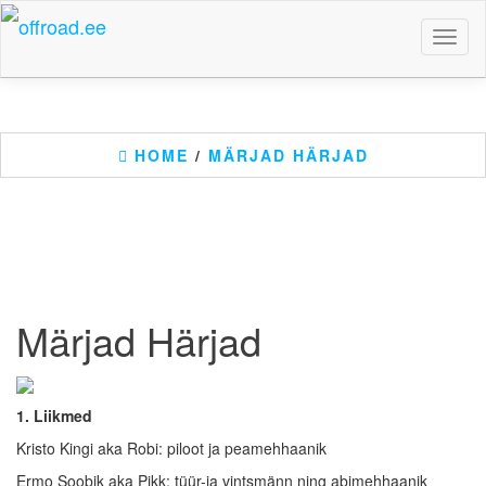
Skip
to
Toggl
the
naviga
content
HOME
/
MÄRJAD HÄRJAD
Märjad Härjad
1. Liikmed
Kristo Kingi aka Robi: piloot ja peamehhaanik
Ermo Soobik aka Pikk: tüür-ja vintsmänn ning abimehhaanik